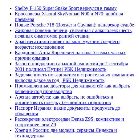
Shelby F-150 Super Snake Sport вернулся в гамму
Кроссоверы Xiaomi SkyNomad N90 и N70: двойная
премьера
Новые Porsche 718 (Boxster и Cayman): наперекор судьбе
Жировая болезнь печени, связанная с алкоголем: шесть
неявных симптомов ранней стадии
Храп негативно влияет на мозг мужчин среднего
возраста: исследование
Кардиолог Анна Кореневич назвала 5 самых частых
причин одышки
Закон о продлении гаражной амнистии до 1 сентября
2031 подписал Путин | РБК Недвижимость
Задолженность по зарплатам в строительных компаниях
выросла вдвое за год | РБК Недвижимость
Промышленные дозаторы для жидкостей: как выбрать
решение под производство
Аренда автобуса: как выбрать, не ошибиться и
организовать поездку без лишних сюрпризов
Паспорт Израиля: какие документы продумать до
обращения
Рассекречен электроседан Denza Z9S: компактнее и
спортивнее, чем Z9
Xpeng в России: две модели, сервисы Яндекса и
техподдержка