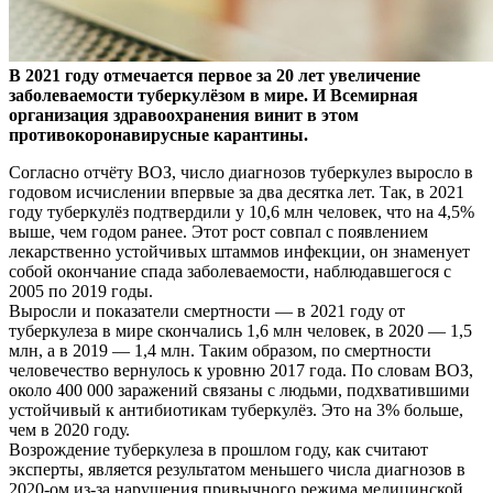
В 2021 году отмечается первое за 20 лет увеличение
заболеваемости туберкулёзом в мире. И Всемирная
организация здравоохранения винит в этом
противокоронавирусные
карантины.
Согласно отчёту ВОЗ, число диагнозов туберкулез выросло в
годовом исчислении впервые за два десятка лет. Так, в 2021
году туберкулёз подтвердили у 10,6 млн человек, что на 4,5%
выше, чем годом ранее. Этот рост совпал с появлением
лекарственно устойчивых штаммов инфекции, он знаменует
собой окончание спада заболеваемости, наблюдавшегося с
2005 по 2019 годы.
Выросли и показатели смертности — в 2021 году от
туберкулеза в мире скончались 1,6 млн человек, в 2020 — 1,5
млн, а в 2019 — 1,4 млн. Таким образом, по смертности
человечество вернулось к уровню 2017 года. По словам ВОЗ,
около 400 000 заражений связаны с людьми, подхватившими
устойчивый к антибиотикам туберкулёз. Это на 3% больше,
чем в 2020 году.
Возрождение туберкулеза в прошлом году, как считают
эксперты, является результатом меньшего числа диагнозов в
2020-ом из-за нарушения привычного режима медицинской