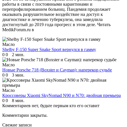
работы в связи с постоянными карантинами и
перепрофилированием больниц. Пандемия продолжает
оказывать разрушительное воздействие на доступ к
диагностике и лечению туберкулеза, она замедлила
достигнутый до 2019 года прогресс в этом деле.
Читать
MedikForum.ru в
Масло
Shelby F-150 Super Snake Sport вернулся в гамму
0
0
2 мин.
Масло
Новые Porsche 718 (Boxster и Cayman): наперекор судьбе
0
0
3 мин.
Масло
Кроссоверы Xiaomi SkyNomad N90 и N70: двойная премьера
0
0
8 мин.
Комментариев нет, будьте первым кто его оставит
Комментарии закрыты.
Свежие записи