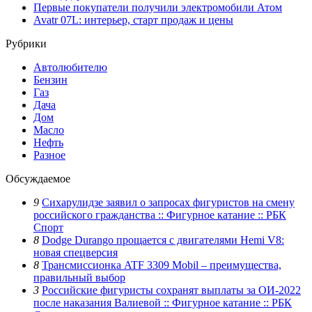
Первые покупатели получили электромобили Атом
Avatr 07L: интерьер, старт продаж и цены
Рубрики
Автолюбителю
Бензин
Газ
Дача
Дом
Масло
Нефть
Разное
Обсуждаемое
9
Сихарулидзе заявил о запросах фигуристов на смену
российского гражданства :: Фигурное катание :: РБК
Спорт
8
Dodge Durango прощается с двигателями Hemi V8:
новая спецверсия
8
Трансмиссионка ATF 3309 Mobil – преимущества,
правильный выбор
3
Российские фигуристы сохранят выплаты за ОИ-2022
после наказания Валиевой :: Фигурное катание :: РБК