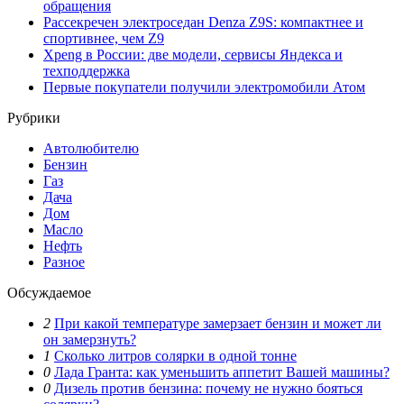
обращения
Рассекречен электроседан Denza Z9S: компактнее и
спортивнее, чем Z9
Xpeng в России: две модели, сервисы Яндекса и
техподдержка
Первые покупатели получили электромобили Атом
Рубрики
Автолюбителю
Бензин
Газ
Дача
Дом
Масло
Нефть
Разное
Обсуждаемое
2
При какой температуре замерзает бензин и может ли
он замерзнуть?
1
Сколько литров солярки в одной тонне
0
Лада Гранта: как уменьшить аппетит Вашей машины?
0
Дизель против бензина: почему не нужно бояться