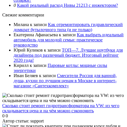
солярки?
0
Какой реальный расход Нивы 21213 с инжектором?
Свежие комментарии
Милана
к записи
Как отремонтировать гидравлический
домкрат бутылочного типа (и не только)
Екатерина Афанасьева
к записи
Как выбрать идеальный
автомобиль для молодой семьи: практическое
руководство
Юрий Куликов
к записи
ТОП—7. Лучшие ноутбуки для
дизайнера под различный бюджет. Итоговый рейтинг
2020 года!
Кирилл
к записи
Паровые котлы: мощные силы
энергетики
Иван Беляев
к записи
Cмесители Россия для ванной,
душа, кухни по лучшим ценам в Москве в интернет-
магазине «Сантехкомплект»
Сколько стоит ремонт гидротрансформатора на VW: из чего
складывается цена и на чём можно сэкономить
0
0
Автор статьи:
support