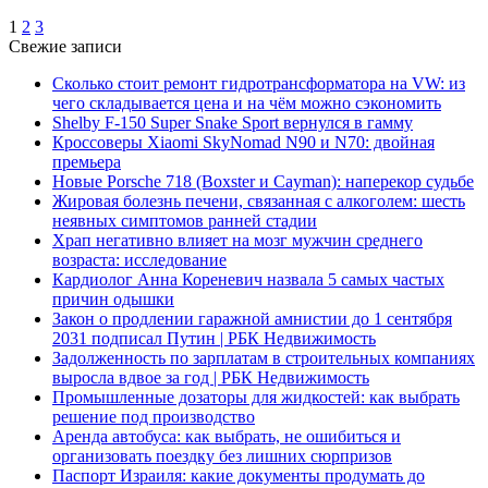
1
2
3
Свежие записи
Сколько стоит ремонт гидротрансформатора на VW: из
чего складывается цена и на чём можно сэкономить
Shelby F-150 Super Snake Sport вернулся в гамму
Кроссоверы Xiaomi SkyNomad N90 и N70: двойная
премьера
Новые Porsche 718 (Boxster и Cayman): наперекор судьбе
Жировая болезнь печени, связанная с алкоголем: шесть
неявных симптомов ранней стадии
Храп негативно влияет на мозг мужчин среднего
возраста: исследование
Кардиолог Анна Кореневич назвала 5 самых частых
причин одышки
Закон о продлении гаражной амнистии до 1 сентября
2031 подписал Путин | РБК Недвижимость
Задолженность по зарплатам в строительных компаниях
выросла вдвое за год | РБК Недвижимость
Промышленные дозаторы для жидкостей: как выбрать
решение под производство
Аренда автобуса: как выбрать, не ошибиться и
организовать поездку без лишних сюрпризов
Паспорт Израиля: какие документы продумать до