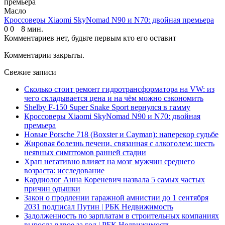
Масло
Кроссоверы Xiaomi SkyNomad N90 и N70: двойная премьера
0
0
8 мин.
Комментариев нет, будьте первым кто его оставит
Комментарии закрыты.
Свежие записи
Сколько стоит ремонт гидротрансформатора на VW: из
чего складывается цена и на чём можно сэкономить
Shelby F-150 Super Snake Sport вернулся в гамму
Кроссоверы Xiaomi SkyNomad N90 и N70: двойная
премьера
Новые Porsche 718 (Boxster и Cayman): наперекор судьбе
Жировая болезнь печени, связанная с алкоголем: шесть
неявных симптомов ранней стадии
Храп негативно влияет на мозг мужчин среднего
возраста: исследование
Кардиолог Анна Кореневич назвала 5 самых частых
причин одышки
Закон о продлении гаражной амнистии до 1 сентября
2031 подписал Путин | РБК Недвижимость
Задолженность по зарплатам в строительных компаниях
выросла вдвое за год | РБК Недвижимость