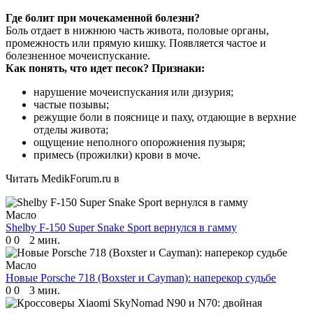
Где болит при мочекаменной болезни?
Боль отдает в нижнюю часть живота, половые органы,
промежность или прямую кишку. Появляется частое и
болезненное мочеиспускание.
Как понять, что идет песок? Признаки:
нарушение мочеиспускания или дизурия;
частые позывы;
режущие боли в пояснице и паху, отдающие в верхние
отделы живота;
ощущение неполного опорожнения пузыря;
примесь (прожилки) крови в моче.
Читать MedikForum.ru в
Масло
Shelby F-150 Super Snake Sport вернулся в гамму
0
0
2 мин.
Масло
Новые Porsche 718 (Boxster и Cayman): наперекор судьбе
0
0
3 мин.