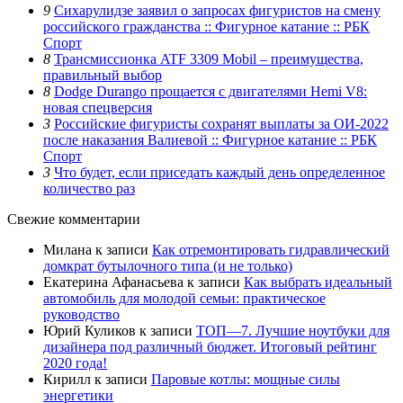
9
Сихарулидзе заявил о запросах фигуристов на смену
российского гражданства :: Фигурное катание :: РБК
Спорт
8
Трансмиссионка ATF 3309 Mobil – преимущества,
правильный выбор
8
Dodge Durango прощается с двигателями Hemi V8:
новая спецверсия
3
Российские фигуристы сохранят выплаты за ОИ-2022
после наказания Валиевой :: Фигурное катание :: РБК
Спорт
3
Что будет, если приседать каждый день определенное
количество раз
Свежие комментарии
Милана
к записи
Как отремонтировать гидравлический
домкрат бутылочного типа (и не только)
Екатерина Афанасьева
к записи
Как выбрать идеальный
автомобиль для молодой семьи: практическое
руководство
Юрий Куликов
к записи
ТОП—7. Лучшие ноутбуки для
дизайнера под различный бюджет. Итоговый рейтинг
2020 года!
Кирилл
к записи
Паровые котлы: мощные силы
энергетики