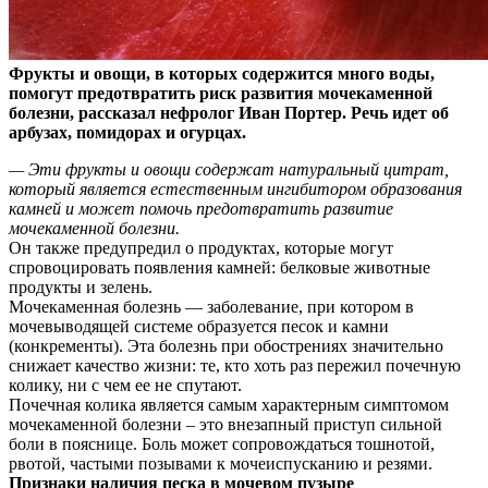
Фрукты и овощи, в которых содержится много воды,
помогут предотвратить риск развития мочекаменной
болезни, рассказал нефролог Иван Портер. Речь идет об
арбузах,
помидорах и огурцах.
— Эти фрукты и овощи содержат натуральный цитрат,
который является естественным ингибитором образования
камней и может помочь предотвратить развитие
мочекаменной болезни.
Он также предупредил о продуктах, которые могут
спровоцировать появления камней: белковые животные
продукты и зелень.
Мочекаменная болезнь — заболевание, при котором в
мочевыводящей системе образуется песок и камни
(конкременты). Эта болезнь при обострениях значительно
снижает качество жизни: те, кто хоть раз пережил почечную
колику, ни с чем ее не спутают.
Почечная колика является самым характерным симптомом
мочекаменной болезни – это внезапный приступ сильной
боли в пояснице. Боль может сопровождаться тошнотой,
рвотой, частыми позывами к мочеиспусканию и резями.
Признаки наличия песка в мочевом пузыре