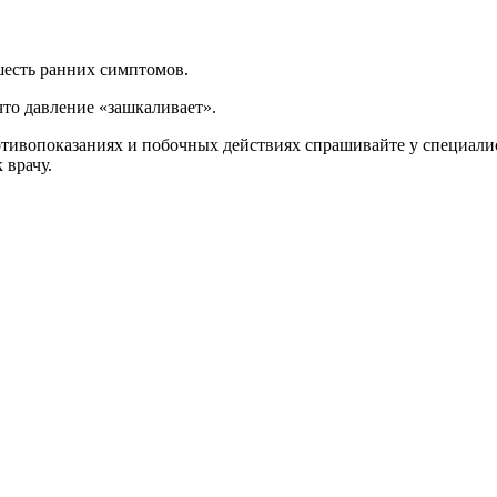
 шесть ранних симптомов.
что давление «зашкаливает».
ивопоказаниях и побочных действиях спрашивайте у специалист
 врачу.