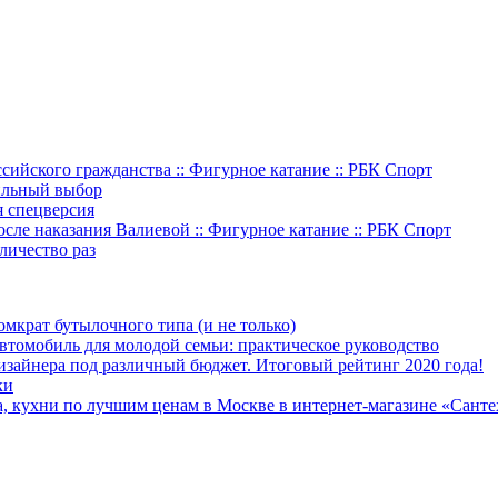
ссийского гражданства :: Фигурное катание :: РБК Спорт
ильный выбор
я спецверсия
сле наказания Валиевой :: Фигурное катание :: РБК Спорт
личество раз
мкрат бутылочного типа (и не только)
втомобиль для молодой семьи: практическое руководство
зайнера под различный бюджет. Итоговый рейтинг 2020 года!
ки
а, кухни по лучшим ценам в Москве в интернет-магазине «Сант