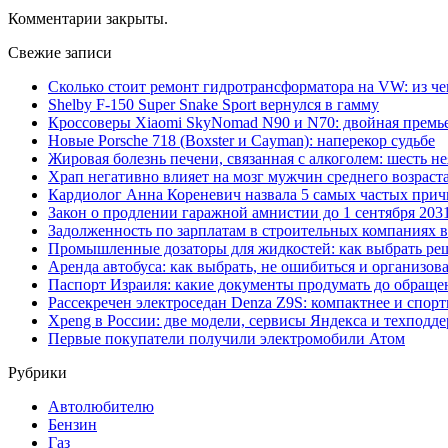
Комментарии закрыты.
Свежие записи
Сколько стоит ремонт гидротрансформатора на VW: из че
Shelby F-150 Super Snake Sport вернулся в гамму
Кроссоверы Xiaomi SkyNomad N90 и N70: двойная премь
Новые Porsche 718 (Boxster и Cayman): наперекор судьбе
Жировая болезнь печени, связанная с алкоголем: шесть 
Храп негативно влияет на мозг мужчин среднего возраст
Кардиолог Анна Кореневич назвала 5 самых частых при
Закон о продлении гаражной амнистии до 1 сентября 20
Задолженность по зарплатам в строительных компаниях в
Промышленные дозаторы для жидкостей: как выбрать ре
Аренда автобуса: как выбрать, не ошибиться и организов
Паспорт Израиля: какие документы продумать до обраще
Рассекречен электроседан Denza Z9S: компактнее и спорт
Xpeng в России: две модели, сервисы Яндекса и техподд
Первые покупатели получили электромобили Атом
Рубрики
Автолюбителю
Бензин
Газ