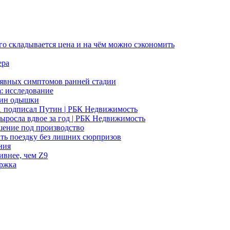
го складывается цена и на чём можно сэкономить
ера
неявных симптомов ранней стадии
а: исследование
чин одышки
31 подписал Путин | РБК Недвижимость
ыросла вдвое за год | РБК Недвижимость
шение под производство
ать поездку без лишних сюрпризов
ния
ивнее, чем Z9
ержка