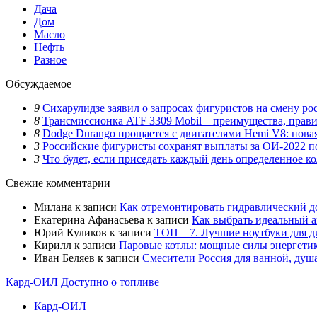
Дача
Дом
Масло
Нефть
Разное
Обсуждаемое
9
Сихарулидзе заявил о запросах фигуристов на смену ро
8
Трансмиссионка ATF 3309 Mobil – преимущества, прав
8
Dodge Durango прощается с двигателями Hemi V8: нова
3
Российские фигуристы сохранят выплаты за ОИ-2022 по
3
Что будет, если приседать каждый день определенное ко
Свежие комментарии
Милана
к записи
Как отремонтировать гидравлический до
Екатерина Афанасьева
к записи
Как выбрать идеальный а
Юрий Куликов
к записи
ТОП—7. Лучшие ноутбуки для ди
Кирилл
к записи
Паровые котлы: мощные силы энергети
Иван Беляев
к записи
Cмесители Россия для ванной, душ
Кард-ОИЛ
Доступно о топливе
Кард-ОИЛ