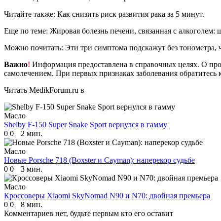
Читайте также: Как снизить риск развития рака за 5 минут.
Еще по теме: Жировая болезнь печени, связанная с алкоголем:
Можно почитать: Эти три симптома подскажут без тонометра, 
Важно
!
Информация предоставлена в справочных целях. О прот
самолечением. При первых признаках заболевания обратитесь к
Читать MedikForum.ru в
Масло
Shelby F-150 Super Snake Sport вернулся в гамму
0
0
2 мин.
Масло
Новые Porsche 718 (Boxster и Cayman): наперекор судьбе
0
0
3 мин.
Масло
Кроссоверы Xiaomi SkyNomad N90 и N70: двойная премьера
0
0
8 мин.
Комментариев нет, будьте первым кто его оставит