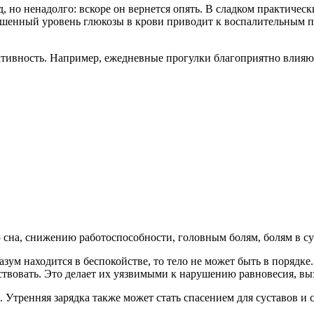
, но ненадолго: вскоре он вернется опять. В сладком практическ
ышенный уровень глюкозы в крови приводит к воспалительным пр
ивность. Например, ежедневные прогулки благоприятно влияют н
 сна, снижению работоспособности, головным болям, болям в су
азум находится в беспокойстве, то тело не может быть в порядк
твовать. Это делает их уязвимыми к нарушению равновесия, вы
. Утренняя зарядка также может стать спасением для суставов 