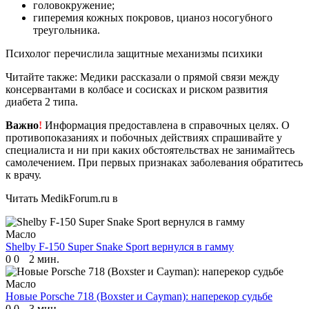
головокружение;
гиперемия кожных покровов, цианоз носогубного
треугольника.
Психолог перечислила защитные механизмы психики
Читайте также: Медики рассказали о прямой связи между
консервантами в колбасе и сосисках и риском развития
диабета 2 типа.
Важно
!
Информация предоставлена в справочных целях. О
противопоказаниях и побочных действиях спрашивайте у
специалиста и ни при каких обстоятельствах не занимайтесь
самолечением. При первых признаках заболевания обратитесь
к врачу.
Читать MedikForum.ru в
Масло
Shelby F-150 Super Snake Sport вернулся в гамму
0
0
2 мин.
Масло
Новые Porsche 718 (Boxster и Cayman): наперекор судьбе
0
0
3 мин.