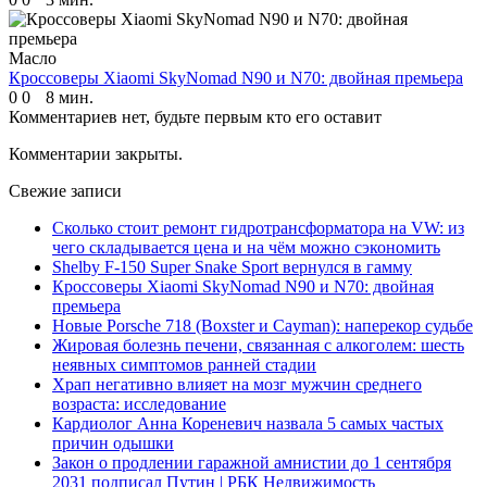
Масло
Кроссоверы Xiaomi SkyNomad N90 и N70: двойная премьера
0
0
8 мин.
Комментариев нет, будьте первым кто его оставит
Комментарии закрыты.
Свежие записи
Сколько стоит ремонт гидротрансформатора на VW: из
чего складывается цена и на чём можно сэкономить
Shelby F-150 Super Snake Sport вернулся в гамму
Кроссоверы Xiaomi SkyNomad N90 и N70: двойная
премьера
Новые Porsche 718 (Boxster и Cayman): наперекор судьбе
Жировая болезнь печени, связанная с алкоголем: шесть
неявных симптомов ранней стадии
Храп негативно влияет на мозг мужчин среднего
возраста: исследование
Кардиолог Анна Кореневич назвала 5 самых частых
причин одышки
Закон о продлении гаражной амнистии до 1 сентября
2031 подписал Путин | РБК Недвижимость