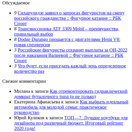
Обсуждаемое
9
Сихарулидзе заявил о запросах фигуристов на смену
российского гражданства :: Фигурное катание :: РБК
Спорт
8
Трансмиссионка ATF 3309 Mobil – преимущества,
правильный выбор
8
Dodge Durango прощается с двигателями Hemi V8:
новая спецверсия
3
Российские фигуристы сохранят выплаты за ОИ-2022
после наказания Валиевой :: Фигурное катание :: РБК
Спорт
3
Что будет, если приседать каждый день определенное
количество раз
Свежие комментарии
Милана
к записи
Как отремонтировать гидравлический
домкрат бутылочного типа (и не только)
Екатерина Афанасьева
к записи
Как выбрать идеальный
автомобиль для молодой семьи: практическое
руководство
Юрий Куликов
к записи
ТОП—7. Лучшие ноутбуки для
дизайнера под различный бюджет. Итоговый рейтинг
2020 года!