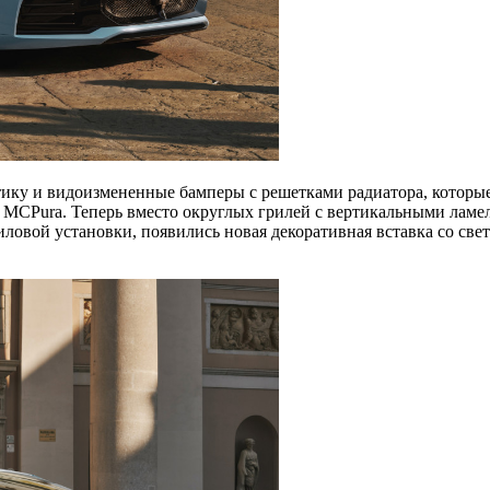
ку и видоизмененные бамперы с решетками радиатора, которые д
 и MCPura. Теперь вместо округлых грилей с вертикальными лам
силовой установки, появились новая декоративная вставка со св