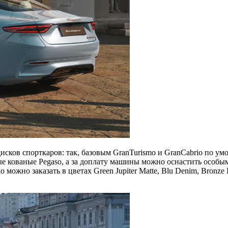
исков спорткаров: так, базовым GranTurismo и GranCabrio по у
е кованые Pegaso, а за доплату машины можно оснастить особым
жно заказать в цветах Green Jupiter Matte, Blu Denim, Bronze Luc