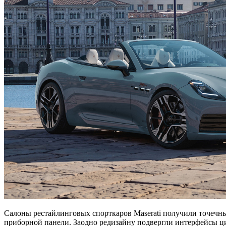
Салоны рестайлинговых спорткаров Maserati получили точечн
приборной панели. Заодно редизайну подвергли интерфейсы ц