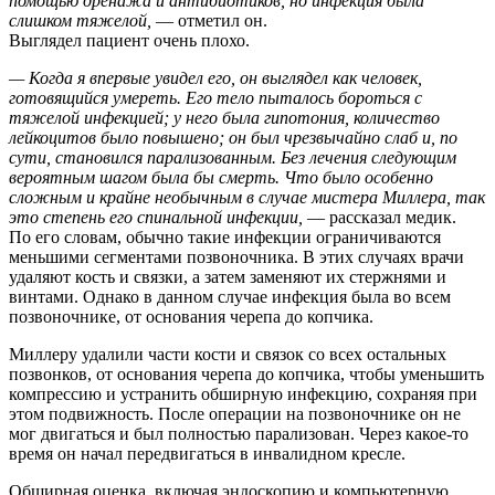
помощью дренажа и антибиотиков, но инфекция была
слишком тяжелой,
— отметил он.
Выглядел пациент очень плохо.
— Когда я впервые увидел его, он выглядел как человек,
готовящийся умереть. Его тело пыталось бороться с
тяжелой инфекцией; у него была гипотония, количество
лейкоцитов было повышено; он был чрезвычайно слаб и, по
сути, становился парализованным. Без лечения следующим
вероятным шагом была бы смерть. Что было особенно
сложным и крайне необычным в случае мистера Миллера, так
это степень его спинальной инфекции,
— рассказал медик.
По его словам, обычно такие инфекции ограничиваются
меньшими сегментами позвоночника. В этих случаях врачи
удаляют кость и связки, а затем заменяют их стержнями и
винтами. Однако в данном случае инфекция была во всем
позвоночнике, от основания черепа до копчика.
Миллеру удалили части кости и связок со всех остальных
позвонков, от основания черепа до копчика, чтобы уменьшить
компрессию и устранить обширную инфекцию, сохраняя при
этом подвижность. После операции на позвоночнике он не
мог двигаться и был полностью парализован. Через какое-то
время он начал передвигаться в инвалидном кресле.
Обширная оценка, включая эндоскопию и компьютерную