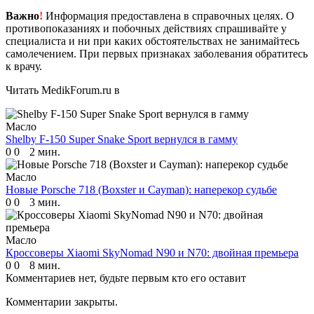
Важно
!
Информация предоставлена в справочных целях. О
противопоказаниях и побочных действиях спрашивайте у
специалиста и ни при каких обстоятельствах не занимайтесь
самолечением. При первых признаках заболевания обратитесь
к врачу.
Читать MedikForum.ru в
Масло
Shelby F-150 Super Snake Sport вернулся в гамму
0
0
2 мин.
Масло
Новые Porsche 718 (Boxster и Cayman): наперекор судьбе
0
0
3 мин.
Масло
Кроссоверы Xiaomi SkyNomad N90 и N70: двойная премьера
0
0
8 мин.
Комментариев нет, будьте первым кто его оставит
Комментарии закрыты.