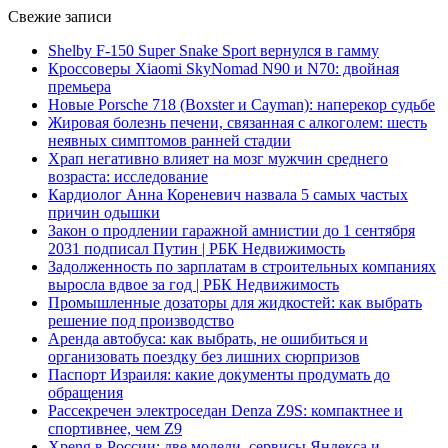
Свежие записи
Shelby F-150 Super Snake Sport вернулся в гамму
Кроссоверы Xiaomi SkyNomad N90 и N70: двойная
премьера
Новые Porsche 718 (Boxster и Cayman): наперекор судьбе
Жировая болезнь печени, связанная с алкоголем: шесть
неявных симптомов ранней стадии
Храп негативно влияет на мозг мужчин среднего
возраста: исследование
Кардиолог Анна Кореневич назвала 5 самых частых
причин одышки
Закон о продлении гаражной амнистии до 1 сентября
2031 подписал Путин | РБК Недвижимость
Задолженность по зарплатам в строительных компаниях
выросла вдвое за год | РБК Недвижимость
Промышленные дозаторы для жидкостей: как выбрать
решение под производство
Аренда автобуса: как выбрать, не ошибиться и
организовать поездку без лишних сюрпризов
Паспорт Израиля: какие документы продумать до
обращения
Рассекречен электроседан Denza Z9S: компактнее и
спортивнее, чем Z9
Xpeng в России: две модели, сервисы Яндекса и