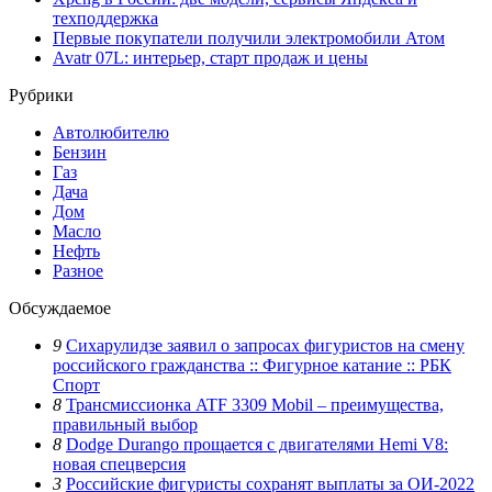
техподдержка
Первые покупатели получили электромобили Атом
Avatr 07L: интерьер, старт продаж и цены
Рубрики
Автолюбителю
Бензин
Газ
Дача
Дом
Масло
Нефть
Разное
Обсуждаемое
9
Сихарулидзе заявил о запросах фигуристов на смену
российского гражданства :: Фигурное катание :: РБК
Спорт
8
Трансмиссионка ATF 3309 Mobil – преимущества,
правильный выбор
8
Dodge Durango прощается с двигателями Hemi V8:
новая спецверсия
3
Российские фигуристы сохранят выплаты за ОИ-2022