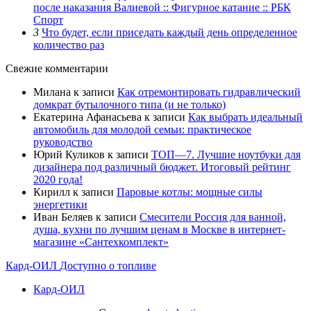
после наказания Валиевой :: Фигурное катание :: РБК
Спорт
3
Что будет, если приседать каждый день определенное
количество раз
Свежие комментарии
Милана
к записи
Как отремонтировать гидравлический
домкрат бутылочного типа (и не только)
Екатерина Афанасьева
к записи
Как выбрать идеальный
автомобиль для молодой семьи: практическое
руководство
Юрий Куликов
к записи
ТОП—7. Лучшие ноутбуки для
дизайнера под различный бюджет. Итоговый рейтинг
2020 года!
Кирилл
к записи
Паровые котлы: мощные силы
энергетики
Иван Беляев
к записи
Cмесители Россия для ванной,
душа, кухни по лучшим ценам в Москве в интернет-
магазине «Сантехкомплект»
Кард-ОИЛ
Доступно о топливе
Кард-ОИЛ