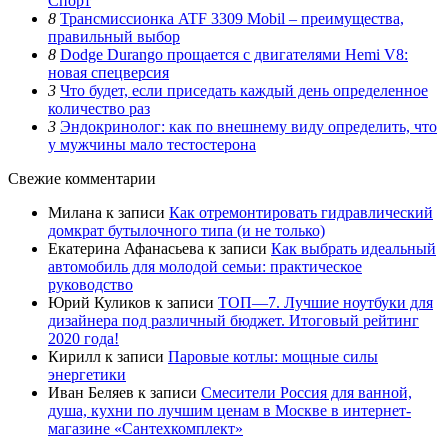
Спорт
8
Трансмиссионка ATF 3309 Mobil – преимущества,
правильный выбор
8
Dodge Durango прощается с двигателями Hemi V8:
новая спецверсия
3
Что будет, если приседать каждый день определенное
количество раз
3
Эндокринолог: как по внешнему виду определить, что
у мужчины мало тестостерона
Свежие комментарии
Милана
к записи
Как отремонтировать гидравлический
домкрат бутылочного типа (и не только)
Екатерина Афанасьева
к записи
Как выбрать идеальный
автомобиль для молодой семьи: практическое
руководство
Юрий Куликов
к записи
ТОП—7. Лучшие ноутбуки для
дизайнера под различный бюджет. Итоговый рейтинг
2020 года!
Кирилл
к записи
Паровые котлы: мощные силы
энергетики
Иван Беляев
к записи
Cмесители Россия для ванной,
душа, кухни по лучшим ценам в Москве в интернет-
магазине «Сантехкомплект»