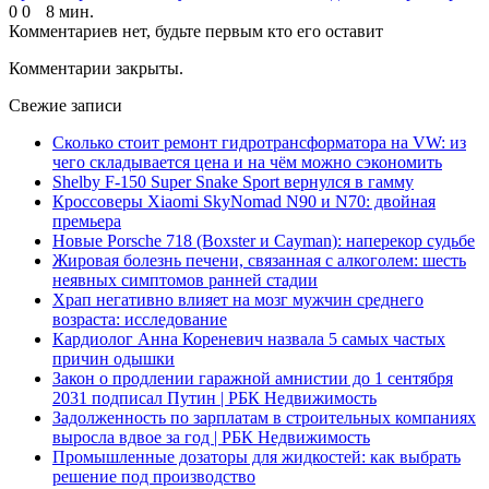
0
0
8 мин.
Комментариев нет, будьте первым кто его оставит
Комментарии закрыты.
Свежие записи
Сколько стоит ремонт гидротрансформатора на VW: из
чего складывается цена и на чём можно сэкономить
Shelby F-150 Super Snake Sport вернулся в гамму
Кроссоверы Xiaomi SkyNomad N90 и N70: двойная
премьера
Новые Porsche 718 (Boxster и Cayman): наперекор судьбе
Жировая болезнь печени, связанная с алкоголем: шесть
неявных симптомов ранней стадии
Храп негативно влияет на мозг мужчин среднего
возраста: исследование
Кардиолог Анна Кореневич назвала 5 самых частых
причин одышки
Закон о продлении гаражной амнистии до 1 сентября
2031 подписал Путин | РБК Недвижимость
Задолженность по зарплатам в строительных компаниях
выросла вдвое за год | РБК Недвижимость
Промышленные дозаторы для жидкостей: как выбрать
решение под производство