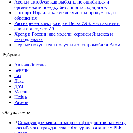
Аренда автобуса: как выбрать, не ошибиться и
организовать поездку без лишних сюрпризов
Паспорт Израиля: какие документы продумать до
обращения
Рассекречен электроседан Denza Z9S: компактнее и
спортивнее, чем Z9
Xpeng в России: две модели, сервисы Яндекса и
техподдержка
Первые покупатели получили электромобили Атом
Рубрики
Автолюбителю
Бензин
Газ
Дача
Дом
Масло
Нефть
Разное
Обсуждаемое
9
Сихарулидзе заявил о запросах фигуристов на смену
российского гражданства :: Фигурное катание :: РБК