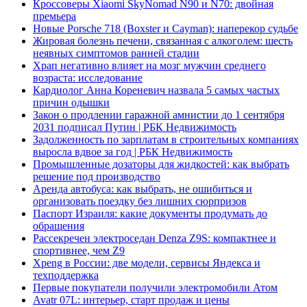
Кроссоверы Xiaomi SkyNomad N90 и N70: двойная
премьера
Новые Porsche 718 (Boxster и Cayman): наперекор судьбе
Жировая болезнь печени, связанная с алкоголем: шесть
неявных симптомов ранней стадии
Храп негативно влияет на мозг мужчин среднего
возраста: исследование
Кардиолог Анна Кореневич назвала 5 самых частых
причин одышки
Закон о продлении гаражной амнистии до 1 сентября
2031 подписал Путин | РБК Недвижимость
Задолженность по зарплатам в строительных компаниях
выросла вдвое за год | РБК Недвижимость
Промышленные дозаторы для жидкостей: как выбрать
решение под производство
Аренда автобуса: как выбрать, не ошибиться и
организовать поездку без лишних сюрпризов
Паспорт Израиля: какие документы продумать до
обращения
Рассекречен электроседан Denza Z9S: компактнее и
спортивнее, чем Z9
Xpeng в России: две модели, сервисы Яндекса и
техподдержка
Первые покупатели получили электромобили Атом
Avatr 07L: интерьер, старт продаж и цены