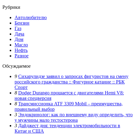
Рубрики
Автолюбителю
Бензин
Газ
Дача
Дом
Масло
Нефть
Разное
Обсуждаемое
9
Сихарулидзе заявил о запросах фигуристов на смену
российского гражданства :: Фигурное катание :: РБК
Спорт
8
Dodge Durango прощается с двигателями Hemi V8:
новая спецверсия
8
Трансмиссионка ATF 3309 Mobil – преимущества,
правильный выбор
3
Эндокринолог: как по внешнему виду определить, что
у мужчины мало тестостерона
3
Дайджест дня: тенденции электромобильности в
Китае и США