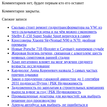
Комментариев нет, будьте первым кто его оставит
Комментарии закрыты.
Свежие записи
Сколько стоит ремонт гидротрансформатора на VW: из
чего складывается цена и на чём можно сэкономить
Shelby F-150 Super Snake Sport вернулся в гамму
Кроссоверы Xiaomi SkyNomad N90 и N70: двойная
премьера
Новые Porsche 718 (Boxster и Cayman): наперекор судьбе
Жировая болезнь печени, связанная с алкоголем: шесть
неявных симптомов ранней стадии
Храп негативно влияет на мозг мужчин среднего
возраста: исследование
Кардиолог Анна Кореневич назвала 5 самых частых
причин одышки
Закон о продлении гаражной амнистии до 1 сентября
2031 подписал Путин | РБК Недвижимость
Задолженность по зарплатам в строительных компаниях
выросла вдвое за год | РБК Недвижимость
Промышленные дозаторы для жидкостей: как выбрать
решение под производство
Аренда автобуса: как выбрать, не ошибиться и