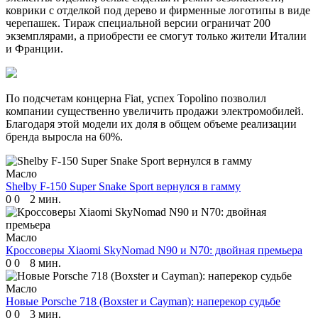
коврики с отделкой под дерево и фирменные логотипы в виде
черепашек. Тираж специальной версии ограничат 200
экземплярами, а приобрести ее смогут только жители Италии
и Франции.
По подсчетам концерна Fiat, успех Topolino позволил
компании существенно увеличить продажи электромобилей.
Благодаря этой модели их доля в общем объеме реализации
бренда выросла на 60%.
Масло
Shelby F-150 Super Snake Sport вернулся в гамму
0
0
2 мин.
Масло
Кроссоверы Xiaomi SkyNomad N90 и N70: двойная премьера
0
0
8 мин.
Масло
Новые Porsche 718 (Boxster и Cayman): наперекор судьбе
0
0
3 мин.