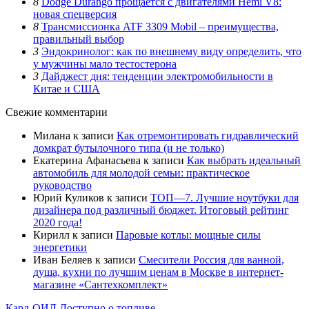
8
Dodge Durango прощается с двигателями Hemi V8:
новая спецверсия
8
Трансмиссионка ATF 3309 Mobil – преимущества,
правильный выбор
3
Эндокринолог: как по внешнему виду определить, что
у мужчины мало тестостерона
3
Дайджест дня: тенденции электромобильности в
Китае и США
Свежие комментарии
Милана
к записи
Как отремонтировать гидравлический
домкрат бутылочного типа (и не только)
Екатерина Афанасьева
к записи
Как выбрать идеальный
автомобиль для молодой семьи: практическое
руководство
Юрий Куликов
к записи
ТОП—7. Лучшие ноутбуки для
дизайнера под различный бюджет. Итоговый рейтинг
2020 года!
Кирилл
к записи
Паровые котлы: мощные силы
энергетики
Иван Беляев
к записи
Cмесители Россия для ванной,
душа, кухни по лучшим ценам в Москве в интернет-
магазине «Сантехкомплект»
Кард-ОИЛ
Доступно о топливе