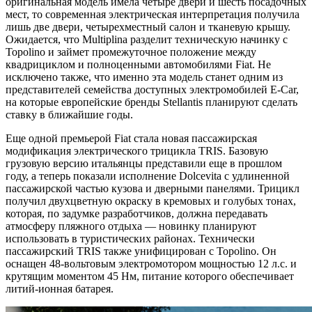
оригинальная модель имела четыре двери и шесть посадочных
мест, то современная электрическая интерпретация получила
лишь две двери, четырехместный салон и тканевую крышу.
Ожидается, что Multiplina разделит техническую начинку с
Topolino и займет промежуточное положение между
квадрициклом и полноценными автомобилями Fiat. Не
исключено также, что именно эта модель станет одним из
представителей семейства доступных электромобилей E-Car,
на которые европейские бренды Stellantis планируют сделать
ставку в ближайшие годы.
Еще одной премьерой Fiat стала новая пассажирская
модификация электрического трицикла TRIS. Базовую
грузовую версию итальянцы представили еще в прошлом
году, а теперь показали исполнение Dolcevita с удлиненной
пассажирской частью кузова и дверными панелями. Трицикл
получил двухцветную окраску в кремовых и голубых тонах,
которая, по задумке разработчиков, должна передавать
атмосферу пляжного отдыха — новинку планируют
использовать в туристических районах. Технически
пассажирский TRIS также унифицирован с Topolino. Он
оснащен 48-вольтовым электромотором мощностью 12 л.с. и
крутящим моментом 45 Нм, питание которого обеспечивает
литий-ионная батарея.