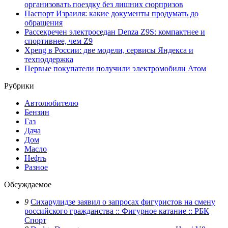
организовать поездку без лишних сюрпризов
Паспорт Израиля: какие документы продумать до
обращения
Рассекречен электроседан Denza Z9S: компактнее и
спортивнее, чем Z9
Xpeng в России: две модели, сервисы Яндекса и
техподдержка
Первые покупатели получили электромобили Атом
Рубрики
Автолюбителю
Бензин
Газ
Дача
Дом
Масло
Нефть
Разное
Обсуждаемое
9
Сихарулидзе заявил о запросах фигуристов на смену
российского гражданства :: Фигурное катание :: РБК
Спорт