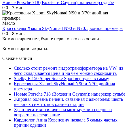
Новые Porsche 718 (Boxster и Cayman): наперекор судьбе
0
0
3 мин.
Масло
Кроссоверы Xiaomi SkyNomad N90 и N70: двойная премьера
0
0
8 мин.
Комментариев нет, будьте первым кто его оставит
Комментарии закрыты.
Свежие записи
Сколько стоит ремонт гидротрансформатора на VW: из
чего складывается цена и на чём можно сэкономить
Shelby F-150 Super Snake Sport вернулся в гамму
Кроссоверы Xiaomi SkyNomad N90 и N70: двойная
премьера
Новые Porsche 718 (Boxster и Cayman): наперекор судьбе
Жировая болезнь печени, связанная с алкоголем: шесть
неявных симптомов ранней стадии
Храп негативно влияет на мозг мужчин среднего
возраста: исследование
Кардиолог Анна Кореневич назвала 5 самых частых
причин одышки