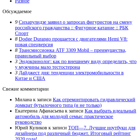
Разное
Обсуждаемое
9
Сихарулидзе заявил о запросах фигуристов на смену
российского гражданства :: Фигурное катание :: РБК
Спорт
8
Dodge Durango прощается с двигателями Hemi V8:
новая спецверсия
8
Трансмиссионка ATF 3309 Mobil – преимущества,
правильный выбор
3
Эндокринолог: как по внешнему виду определить, что
у мужчины мало тестостерона
3
Дайджест дня: тенденции электромобильности в
Китае и США
Свежие комментарии
Милана
к записи
Как отремонтировать гидравлический
домкрат бутылочного типа (и не только)
Екатерина Афанасьева
к записи
Как выбрать идеальный
автомобиль для молодой семьи: практическое
руководство
Юрий Куликов
к записи
ТОП—7. Лучшие ноутбуки для
дизайнера под различный бюджет. Итоговый рейтинг
2020 года!