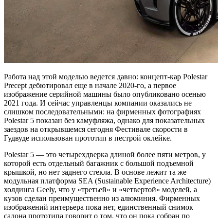
Работа над этой моделью ведется давно: концепт-кар Polestar
Precept дебютировал еще в начале 2020-го, а первое
изображение серийной машины было опубликовано осенью
2021 года. И сейчас управленцы компании оказались не
слишком последовательными: на фирменных фотографиях
Polestar 5 показан без камуфляжа, однако для показательных
заездов на открывшемся сегодня Фестивале скорости в
Гудвуде использован прототип в пестрой оклейке.
Polestar 5 — это четырехдверка длиной более пяти метров, у
которой есть отдельный багажник с большой подъемной
крышкой, но нет заднего стекла. В основе лежит та же
модульная платформа SEA (Sustainable Experience Architecture)
холдинга Geely, что у «третьей» и «четвертой» моделей, а
кузов сделан преимущественно из алюминия. Фирменных
изображений интерьера пока нет, единственный снимок
салона прототипа говорит о том, что он пока собран по