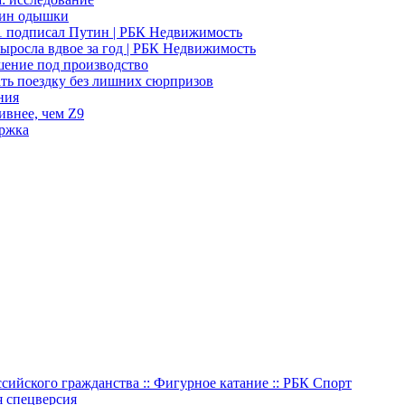
чин одышки
31 подписал Путин | РБК Недвижимость
ыросла вдвое за год | РБК Недвижимость
шение под производство
ать поездку без лишних сюрпризов
ния
ивнее, чем Z9
ержка
ссийского гражданства :: Фигурное катание :: РБК Спорт
я спецверсия