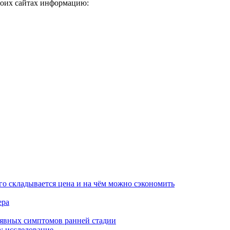
воих сайтах информацию:
го складывается цена и на чём можно сэкономить
ера
неявных симптомов ранней стадии
а: исследование