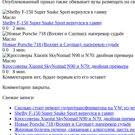
Опубликованный приказ также обязывает вузы размещать на с
Масло
Shelby F-150 Super Snake Sport вернулся в гамму
0
0
2 мин.
Масло
Новые Porsche 718 (Boxster и Cayman): наперекор судьбе
0
0
3 мин.
Масло
Кроссоверы Xiaomi SkyNomad N90 и N70: двойная премьера
0
0
8 мин.
Комментариев нет, будьте первым кто его оставит
Комментарии закрыты.
Свежие записи
Сколько стоит ремонт гидротрансформатора на VW: из че
Shelby F-150 Super Snake Sport вернулся в гамму
Кроссоверы Xiaomi SkyNomad N90 и N70: двойная премь
Новые Porsche 718 (Boxster и Cayman): наперекор судьбе
Жировая болезнь печени, связанная с алкоголем: шесть 
Храп негативно влияет на мозг мужчин среднего возраст