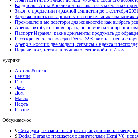
Кардиолог Анна Кореневич назвала 5 самых частых при
Закон о продлении гаражной амнистии до 1 сентября 20
Задолженность по зарплатам в строительных компаниях в
Промышленные дозаторы для жидкостей: как выбрать ре
Аренда автобуса: как выбрать, не ошибиться и организов
Паспорт Израиля: какие документы продумать до обраще
Рассекречен электроседан Denza Z9S: компактнее и спорт
Xpeng в России: две модели, сервисы Яндекса и техподд
Первые покупатели получили электромобили Атом
Рубрики
Автолюбителю
Бензин
Газ
Дача
Дом
Масло
Нефть
Разное
Обсуждаемое
9
Сихарулидзе заявил о запросах фигуристов на смену ро
8
Dodge Durango прощается с двигателями Hemi V8: нова