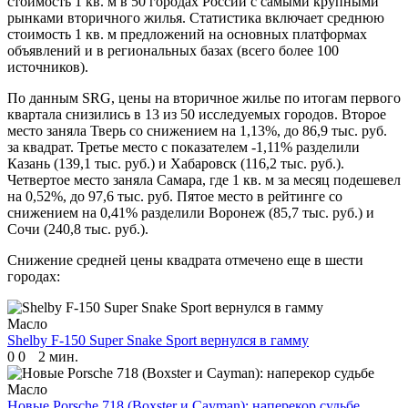
стоимость 1 кв. м в 50 городах России с самыми крупными
рынками вторичного жилья. Статистика включает среднюю
стоимость 1 кв. м предложений на основных платформах
объявлений и в региональных базах (всего более 100
источников).
По данным SRG, цены на вторичное жилье по итогам первого
квартала снизились в 13 из 50 исследуемых городов. Второе
место заняла Тверь со снижением на 1,13%, до 86,9 тыс. руб.
за квадрат. Третье место с показателем -1,11% разделили
Казань (139,1 тыс. руб.) и Хабаровск (116,2 тыс. руб.).
Четвертое место заняла Самара, где 1 кв. м за месяц подешевел
на 0,52%, до 97,6 тыс. руб. Пятое место в рейтинге со
снижением на 0,41% разделили Воронеж (85,7 тыс. руб.) и
Сочи (240,8 тыс. руб.).
Снижение средней цены квадрата отмечено еще в шести
городах:
Масло
Shelby F-150 Super Snake Sport вернулся в гамму
0
0
2 мин.
Масло
Новые Porsche 718 (Boxster и Cayman): наперекор судьбе