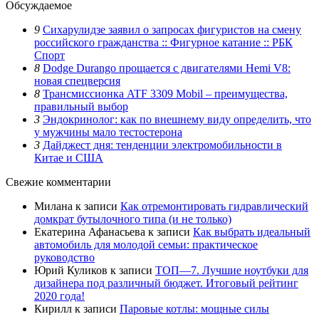
Обсуждаемое
9
Сихарулидзе заявил о запросах фигуристов на смену
российского гражданства :: Фигурное катание :: РБК
Спорт
8
Dodge Durango прощается с двигателями Hemi V8:
новая спецверсия
8
Трансмиссионка ATF 3309 Mobil – преимущества,
правильный выбор
3
Эндокринолог: как по внешнему виду определить, что
у мужчины мало тестостерона
3
Дайджест дня: тенденции электромобильности в
Китае и США
Свежие комментарии
Милана
к записи
Как отремонтировать гидравлический
домкрат бутылочного типа (и не только)
Екатерина Афанасьева
к записи
Как выбрать идеальный
автомобиль для молодой семьи: практическое
руководство
Юрий Куликов
к записи
ТОП—7. Лучшие ноутбуки для
дизайнера под различный бюджет. Итоговый рейтинг
2020 года!
Кирилл
к записи
Паровые котлы: мощные силы