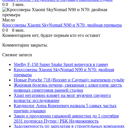
0
0
3 мин.
Масло
Кроссоверы Xiaomi SkyNomad N90 и N70: двойная премьера
0
0
8 мин.
Комментариев нет, будьте первым кто его оставит
Комментарии закрыты.
Свежие записи
Shelby F-150 Super Snake Sport вернулся в гамму
Кроссоверы Xiaomi SkyNomad N90 и N70: двойная
премьера
Новые Porsche 718 (Boxster и Cayman): наперекор судьбе
Жировая болезнь печени, связанная с алкоголем: шесть
неявных симптомов ранней стадии
Храп негативно влияет на мозг мужчин среднего
возраста: исследование
Кардиолог Анна Кореневич назвала 5 самых частых
причин одышки
Закон о продлении гаражной амнистии до 1 сентября
2031 подписал Путин | РБК Недвижимость
Задолженность по зарплатам в строительных компаниях