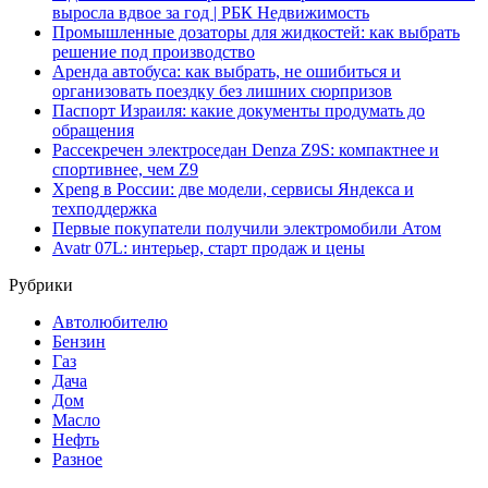
выросла вдвое за год | РБК Недвижимость
Промышленные дозаторы для жидкостей: как выбрать
решение под производство
Аренда автобуса: как выбрать, не ошибиться и
организовать поездку без лишних сюрпризов
Паспорт Израиля: какие документы продумать до
обращения
Рассекречен электроседан Denza Z9S: компактнее и
спортивнее, чем Z9
Xpeng в России: две модели, сервисы Яндекса и
техподдержка
Первые покупатели получили электромобили Атом
Avatr 07L: интерьер, старт продаж и цены
Рубрики
Автолюбителю
Бензин
Газ
Дача
Дом
Масло
Нефть
Разное