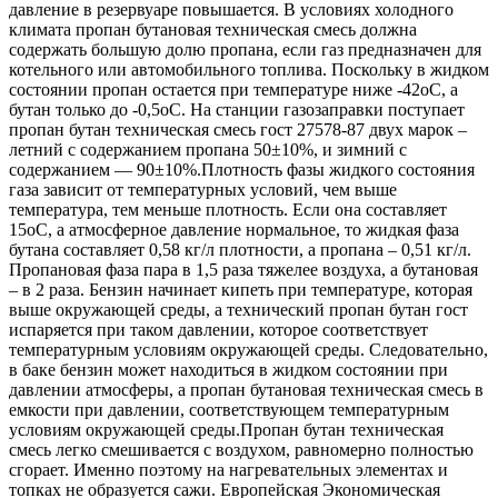
давление в резервуаре повышается. В условиях холодного
климата пропан бутановая техническая смесь должна
содержать большую долю пропана, если газ предназначен для
котельного или автомобильного топлива.
Поскольку в жидком
состоянии пропан остается при температуре ниже -42оС
, а
бутан только до -0,5оС. На станции газозаправки поступает
пропан бутан техническая смесь гост 27578-87 двух марок –
летний с содержанием пропана 50±10%, и зимний с
содержанием — 90±10%.
Плотность фазы жидкого состояния
газа зависит от температурных условий, чем выше
температура, тем меньше плотность. Если она составляет
15оС, а атмосферное давление нормальное, то жидкая фаза
бутана составляет 0,58 кг/л плотности, а пропана – 0,51 кг/л.
Пропановая фаза пара в 1,5 раза тяжелее воздуха, а бутановая
– в 2 раза. Бензин начинает кипеть при температуре, которая
выше окружающей среды, а технический пропан бутан гост
испаряется при таком давлении, которое соответствует
температурным условиям окружающей среды. Следовательно,
в баке бензин может находиться в жидком состоянии при
давлении атмосферы, а пропан бутановая техническая смесь в
емкости при давлении, соответствующем температурным
условиям окружающей среды.
Пропан бутан техническая
смесь легко смешивается с воздухом, равномерно полностью
сгорает. Именно поэтому на нагревательных элементах и
топках не образуется сажи. Европейская Экономическая