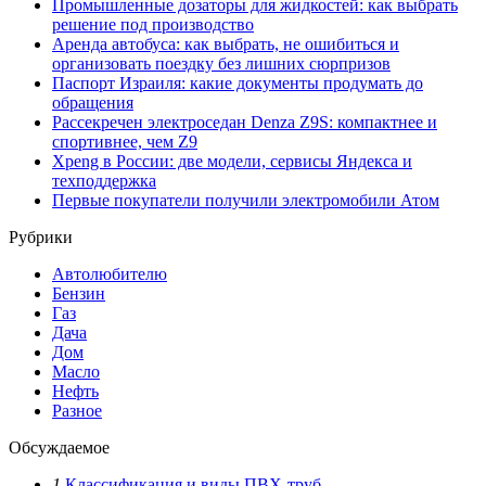
Промышленные дозаторы для жидкостей: как выбрать
решение под производство
Аренда автобуса: как выбрать, не ошибиться и
организовать поездку без лишних сюрпризов
Паспорт Израиля: какие документы продумать до
обращения
Рассекречен электроседан Denza Z9S: компактнее и
спортивнее, чем Z9
Xpeng в России: две модели, сервисы Яндекса и
техподдержка
Первые покупатели получили электромобили Атом
Рубрики
Автолюбителю
Бензин
Газ
Дача
Дом
Масло
Нефть
Разное
Обсуждаемое
1
Классификация и виды ПВХ-труб