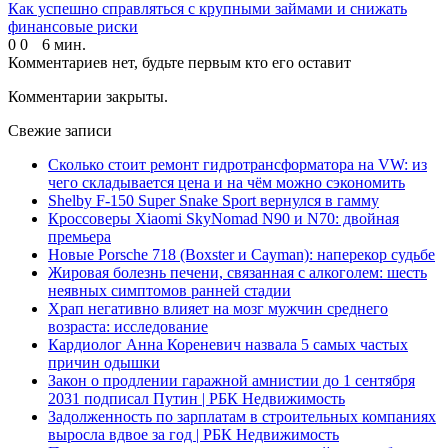
Как успешно справляться с крупными займами и снижать
финансовые риски
0
0
6 мин.
Комментариев нет, будьте первым кто его оставит
Комментарии закрыты.
Свежие записи
Сколько стоит ремонт гидротрансформатора на VW: из
чего складывается цена и на чём можно сэкономить
Shelby F-150 Super Snake Sport вернулся в гамму
Кроссоверы Xiaomi SkyNomad N90 и N70: двойная
премьера
Новые Porsche 718 (Boxster и Cayman): наперекор судьбе
Жировая болезнь печени, связанная с алкоголем: шесть
неявных симптомов ранней стадии
Храп негативно влияет на мозг мужчин среднего
возраста: исследование
Кардиолог Анна Кореневич назвала 5 самых частых
причин одышки
Закон о продлении гаражной амнистии до 1 сентября
2031 подписал Путин | РБК Недвижимость
Задолженность по зарплатам в строительных компаниях
выросла вдвое за год | РБК Недвижимость