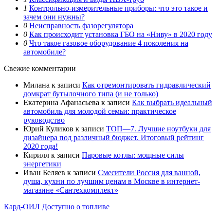
1
Контрольно-измерительные приборы: что это такое и
зачем они нужны?
0
Неисправность фазорегулятора
0
Как происходит установка ГБО на «Ниву» в 2020 году
0
Что такое газовое оборудование 4 поколения на
автомобиле?
Свежие комментарии
Милана
к записи
Как отремонтировать гидравлический
домкрат бутылочного типа (и не только)
Екатерина Афанасьева
к записи
Как выбрать идеальный
автомобиль для молодой семьи: практическое
руководство
Юрий Куликов
к записи
ТОП—7. Лучшие ноутбуки для
дизайнера под различный бюджет. Итоговый рейтинг
2020 года!
Кирилл
к записи
Паровые котлы: мощные силы
энергетики
Иван Беляев
к записи
Cмесители Россия для ванной,
душа, кухни по лучшим ценам в Москве в интернет-
магазине «Сантехкомплект»
Кард-ОИЛ
Доступно о топливе