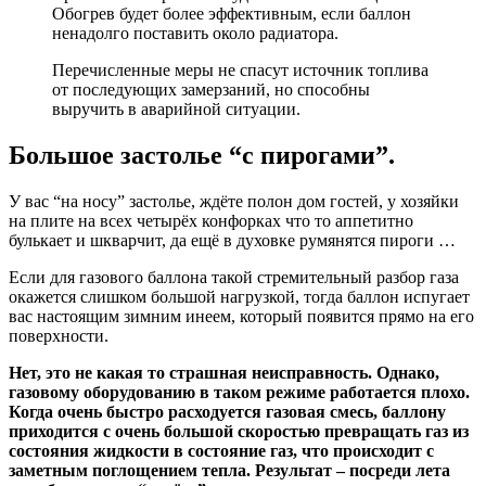
Обогрев будет более эффективным, если баллон
ненадолго поставить около радиатора.
Перечисленные меры не спасут источник топлива
от последующих замерзаний, но способны
выручить в аварийной ситуации.
Большое застолье “с пирогами”.
У вас “на носу” застолье, ждёте полон дом гостей, у хозяйки
на плите на всех четырёх конфорках что то аппетитно
булькает и шкварчит, да ещё в духовке румянятся пироги …
Если для газового баллона такой стремительный разбор газа
окажется слишком большой нагрузкой, тогда баллон испугает
вас настоящим зимним инеем, который появится прямо на его
поверхности.
Нет, это не какая то страшная неисправность. Однако,
газовому оборудованию в таком режиме работается плохо.
Когда очень быстро расходуется газовая смесь, баллону
приходится с очень большой скоростью превращать газ из
состояния жидкости в состояние газ, что происходит с
заметным поглощением тепла. Результат – посреди лета