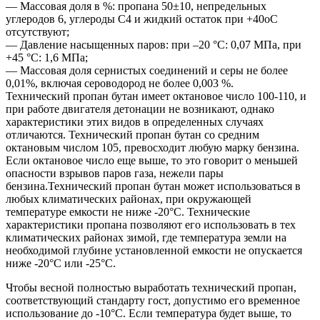
— Массовая доля в %: пропана 50±10, непредельных
углеродов 6, углероды С4 и жидкий остаток при +40оС
отсутствуют;
— Давление насыщенных паров: при –20 °С: 0,07 МПа, при
+45 °С: 1,6 МПа;
— Массовая доля сернистых соединений и серы не более
0,01%, включая сероводород не более 0,003 %.
Технический пропан бутан имеет октановое число 100-110, и
при работе двигателя детонации не возникают, однако
характеристики этих видов в определенных случаях
отличаются. Технический пропан бутан со средним
октановым числом 105, превосходит любую марку бензина.
Если октановое число еще выше, то это говорит о меньшей
опасности взрывов паров газа, нежели пары
бензина.
Технический пропан бутан может использоваться в
любых климатических районах, при окружающей
температуре емкости не ниже -20°С.
Технические
характеристики пропана позволяют его использовать в тех
климатических районах зимой, где температура земли на
необходимой глубине установленной емкости не опускается
ниже -20°С или -25°С.
Чтобы весной полностью выработать технический пропан,
соответствующий стандарту гост, допустимо его временное
использование до -10°С. Если температура будет выше, то