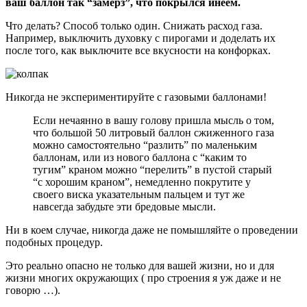
ваш баллон так “замёрз”, что покрылся инеем.
Что делать? Способ только один. Снижать расход газа.
Например, выключить духовку с пирогами и доделать их
после того, как выключите все вкусности на конфорках.
Никогда не экспериментируйте с газовыми баллонами!
Если нечаянно в вашу голову пришла мысль о том,
что большой 50 литровый баллон сжиженного газа
можно самостоятельно “разлить” по маленьким
баллонам, или из нового баллона с “каким то
тугим” краном можно “перелить” в пустой старый
“с хорошим краном”, немедленно покрутите у
своего виска указательным пальцем и тут же
навсегда забудьте эти бредовые мысли.
Ни в коем случае, никогда даже не помышляйте о проведении
подобных процедур.
Это реально опасно не только для вашей жизни, но и для
жизни многих окружающих ( про строения я уж даже и не
говорю …).