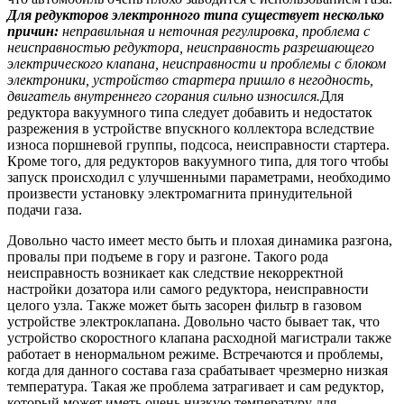
Для редукторов электронного типа существует несколько
причин:
неправильная и неточная регулировка, проблема с
неисправностью редуктора, неисправность разрешающего
электрического клапана, неисправности и проблемы с блоком
электроники, устройство стартера пришло в негодность,
двигатель внутреннего сгорания сильно износился.
Для
редуктора вакуумного типа следует добавить и недостаток
разрежения в устройстве впускного коллектора вследствие
износа поршневой группы, подсоса, неисправности стартера.
Кроме того, для редукторов вакуумного типа, для того чтобы
запуск происходил с улучшенными параметрами, необходимо
произвести установку электромагнита принудительной
подачи газа.
Довольно часто имеет место быть и плохая динамика разгона,
провалы при подъеме в гору и разгоне. Такого рода
неисправность возникает как следствие некорректной
настройки дозатора или самого редуктора, неисправности
целого узла. Также может быть засорен фильтр в газовом
устройстве электроклапана. Довольно часто бывает так, что
устройство скоростного клапана расходной магистрали также
работает в ненормальном режиме. Встречаются и проблемы,
когда для данного состава газа срабатывает чрезмерно низкая
температура. Такая же проблема затрагивает и сам редуктор,
который может иметь очень низкую температуру для