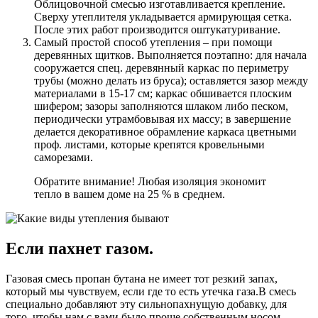
Облицовочной смесью изготавливается крепление.
Сверху утеплителя укладывается армирующая сетка.
После этих работ производится оштукатуривание.
Самый простой способ утепления – при помощи
деревянных щитков. Выполняется поэтапно: для начала
сооружается спец. деревянный каркас по периметру
трубы (можно делать из бруса); оставляется зазор между
материалами в 15-17 см; каркас обшивается плоским
шифером; зазоры заполняются шлаком либо песком,
периодически утрамбовывая их массу; в завершение
делается декоративное обрамление каркаса цветными
проф. листами, которые крепятся кровельными
саморезами.
Обратите внимание! Любая изоляция экономит
тепло в вашем доме на 25 % в среднем.
Если пахнет газом.
Газовая смесь пропан бутана не имеет тот резкий запах,
который мы чувствуем, если где то есть утечка газа.В смесь
специально добавляют эту сильнопахнущую добавку, для
того, чтобы нам с вами было проще собственным носом