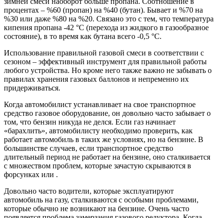
зимней смеси наоборот больше пропана. Соотношение в
процентах – %60 (пропан) на %40 (бутан). Бывает и %70 на
%30 или даже %80 на %20. Связано это с тем, что температура
кипения пропана -42 °С (перехода из жидкого в газообразное
состояние), в то время как бутана всего -0,5 °С.
Использование правильной газовой смеси в соответствии с
сезоном – эффективный инструмент для правильной работы
любого устройства. Но кроме него также важно не забывать о
правилах хранения газовых баллонов и непременно их
придерживаться.
Когда автомобилист устанавливает на свое транспортное
средство газовое оборудование, он довольно часто забывает о
том, что бензин никуда не делся. Если газ начинает
«барахлить», автомобилисту необходимо проверить, как
работает автомобиль в таких же условиях, но на бензине. В
большинстве случаев, если транспортное средство
длительный период не работает на бензине, оно сталкивается
с множеством проблем, которые зачастую скрываются в
форсунках или .
Довольно часто водители, которые эксплуатируют
автомобиль на газу, сталкиваются с особыми проблемами,
которые обычно не возникают на бензине. Очень часто
появляется проблема замерзания газового редуктора. Когда