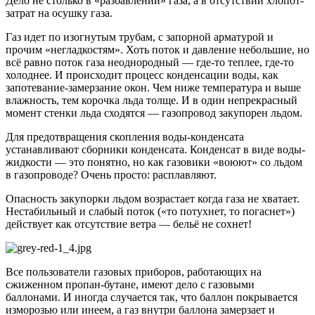
Дело не столько в «разбавлении» газа, а в отсутствии хлопот-
затрат на осушку газа.
Газ идет по изогнутым трубам, с запорной арматурой и
прочим «негладкостям». Хоть поток и давление небольшие, но
всё равно поток газа неоднородный — где-то теплее, где-то
холоднее. И происходит процесс конденсации воды, как
запотевание-замерзание окон. Чем ниже температура и выше
влажность, тем корочка льда толще. И в один непрекрасный
момент стенки льда сходятся — газопровод закупорен льдом.
Для предотвращения скопления воды-конденсата
устанавливают сборники конденсата. Конденсат в виде воды-
жидкости — это понятно, но как газовики «воюют» со льдом
в газопроводе? Очень просто: расплавляют.
Опасность закупорки льдом возрастает когда газа не хватает.
Нестабильный и слабый поток («то потухнет, то погаснет»)
действует как отсутствие ветра — бельё не сохнет!
Все пользователи газовых приборов, работающих на
сжиженном пропан-бутане, имеют дело с газовыми
баллонами. И иногда случается так, что баллон покрывается
изморозью или инеем, а газ внутри баллона замерзает и