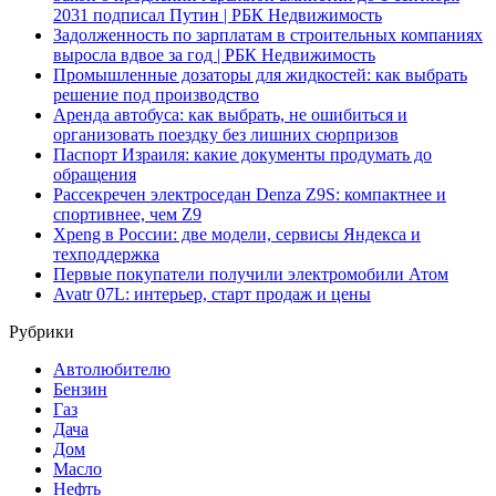
2031 подписал Путин | РБК Недвижимость
Задолженность по зарплатам в строительных компаниях
выросла вдвое за год | РБК Недвижимость
Промышленные дозаторы для жидкостей: как выбрать
решение под производство
Аренда автобуса: как выбрать, не ошибиться и
организовать поездку без лишних сюрпризов
Паспорт Израиля: какие документы продумать до
обращения
Рассекречен электроседан Denza Z9S: компактнее и
спортивнее, чем Z9
Xpeng в России: две модели, сервисы Яндекса и
техподдержка
Первые покупатели получили электромобили Атом
Avatr 07L: интерьер, старт продаж и цены
Рубрики
Автолюбителю
Бензин
Газ
Дача
Дом
Масло
Нефть