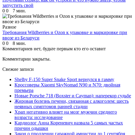
запустить свой
0
0
7 мин.
Разное
Требования Wildberries и Ozon к упаковке и маркировке при
ввозе из Беларуси
0
0
8 мин.
Комментариев нет, будьте первым кто его оставит
Комментарии закрыты.
Свежие записи
Shelby F-150 Super Snake Sport вернулся в гамму
Кроссоверы Xiaomi SkyNomad N90 и N70: двойная
премьера
Новые Porsche 718 (Boxster и Cayman): наперекор судьбе
Жировая болезнь печени, связанная с алкоголем: шесть
неявных симптомов ранней стадии
Храп негативно влияет на мозг мужчин среднего
возраста: исследование
Кардиолог Анна Кореневич назвала 5 самых частых
причин одышки
Закон о продлении гаражной амнистии до 1 сентября