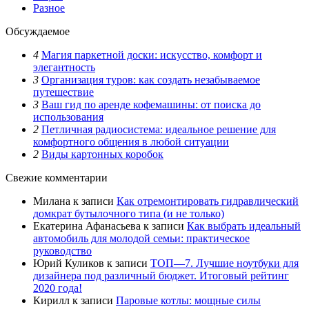
Разное
Обсуждаемое
4
Магия паркетной доски: искусство, комфорт и
элегантность
3
Организация туров: как создать незабываемое
путешествие
3
Ваш гид по аренде кофемашины: от поиска до
использования
2
Петличная радиосистема: идеальное решение для
комфортного общения в любой ситуации
2
Виды картонных коробок
Свежие комментарии
Милана
к записи
Как отремонтировать гидравлический
домкрат бутылочного типа (и не только)
Екатерина Афанасьева
к записи
Как выбрать идеальный
автомобиль для молодой семьи: практическое
руководство
Юрий Куликов
к записи
ТОП—7. Лучшие ноутбуки для
дизайнера под различный бюджет. Итоговый рейтинг
2020 года!
Кирилл
к записи
Паровые котлы: мощные силы