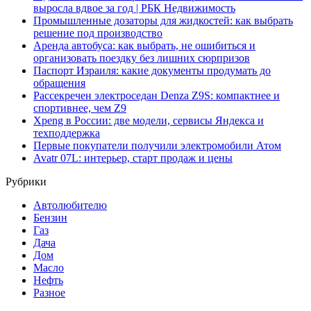
выросла вдвое за год | РБК Недвижимость
Промышленные дозаторы для жидкостей: как выбрать
решение под производство
Аренда автобуса: как выбрать, не ошибиться и
организовать поездку без лишних сюрпризов
Паспорт Израиля: какие документы продумать до
обращения
Рассекречен электроседан Denza Z9S: компактнее и
спортивнее, чем Z9
Xpeng в России: две модели, сервисы Яндекса и
техподдержка
Первые покупатели получили электромобили Атом
Avatr 07L: интерьер, старт продаж и цены
Рубрики
Автолюбителю
Бензин
Газ
Дача
Дом
Масло
Нефть
Разное