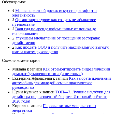
Обсуждаемое
4
Магия паркетной доски: искусство, комфорт и
элегантность
3
Организация туров: как создать незабываемое
путешествие
3
Ваш гид по аренде кофемашины: от поиска до
использования
2
Улучшаем впечатление от посещения ресторана:
дизайн меню
2
Как продать ООО и получить максимальную выгоду:
шаг за шагом руководство
Свежие комментарии
Милана
к записи
Как отремонтировать гидравлический
домкрат бутылочного типа (и не только)
Екатерина Афанасьева
к записи
Как выбрать идеальный
автомобиль для молодой семьи: практическое
руководство
Юрий Куликов
к записи
ТОП—7. Лучшие ноутбуки для
дизайнера под различный бюджет. Итоговый рейтинг
2020 года!
Кирилл
к записи
Паровые котлы: мощные силы
энергетики