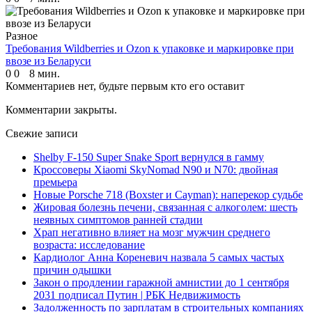
Разное
Требования Wildberries и Ozon к упаковке и маркировке при
ввозе из Беларуси
0
0
8 мин.
Комментариев нет, будьте первым кто его оставит
Комментарии закрыты.
Свежие записи
Shelby F-150 Super Snake Sport вернулся в гамму
Кроссоверы Xiaomi SkyNomad N90 и N70: двойная
премьера
Новые Porsche 718 (Boxster и Cayman): наперекор судьбе
Жировая болезнь печени, связанная с алкоголем: шесть
неявных симптомов ранней стадии
Храп негативно влияет на мозг мужчин среднего
возраста: исследование
Кардиолог Анна Кореневич назвала 5 самых частых
причин одышки
Закон о продлении гаражной амнистии до 1 сентября
2031 подписал Путин | РБК Недвижимость
Задолженность по зарплатам в строительных компаниях