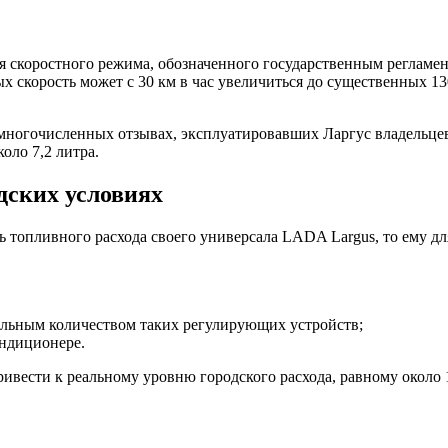
я скоростного режима, обозначенного государственным регламе
 скорость может с 30 км в час увеличиться до существенных 13
многочисленных отзывах, эксплуатировавших Ларгус владельцев
оло 7,2 литра.
дских условиях
ь топливного расхода своего универсала LADA Largus, то ему д
мальным количеством таких регулирующих устройств;
ондиционере.
ривести к реальному уровню городского расхода, равному около 