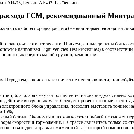
ин АИ-95, Бензин АИ-92, Газ/бензин.
 расхода ГСМ, рекомендованный Минтран
ожность выбора порядка расчета базовой нормы расхода топлива 
й от завода-изготовителя авто. Причем данные должны быть со
ldwide harmonized Light vehicles Test Procedures) в соответс
анспортных средств малой грузоподъемности».
у. Перед тем, как искать технические неисправности, попробуй
стики, благодаря чему сопротивление потока воздуха сильно в
воздействие воздушных масс. Следует провести точные расчеты, 
электронного блока управления, позволит выставить точные на
до 15%;
шевый бензин. Экономия в несколько сотен рублей не сможет п
оры скорости и торможения. На трассе двигайтесь только со ст
спользовать для заправки сжиженный газ, который намного деше