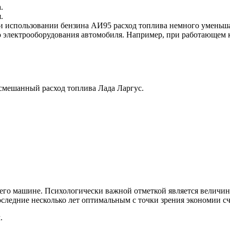
.
.
ри использовании бензина АИ95 расход топлива немного уменьша
 электрооборудования автомобиля. Например, при работающем ко
 смешанный расход топлива Лада Ларгус.
 его машине. Психологически важной отметкой является величина
последние несколько лет оптимальным с точки зрения экономии сч
.