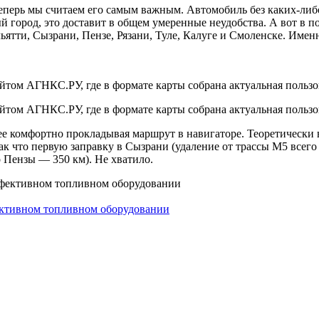
Теперь мы считаем его самым важным. Автомобиль без каких-либ
й город, это доставит в общем умеренные неудобства. А вот в п
ятти, Сызрани, Пензе, Рязани, Туле, Калуге и Смоленске. Име
том АГНКС.РУ, где в формате карты собрана актуальная пользо
том АГНКС.РУ, где в формате карты собрана актуальная пользо
ее комфортно прокладывая маршрут в навигаторе. Теоретически в
ак что первую заправку в Сызрани (удаление от трассы М5 всего
о Пензы — 350 км). Не хватило.
фективном топливном оборудовании