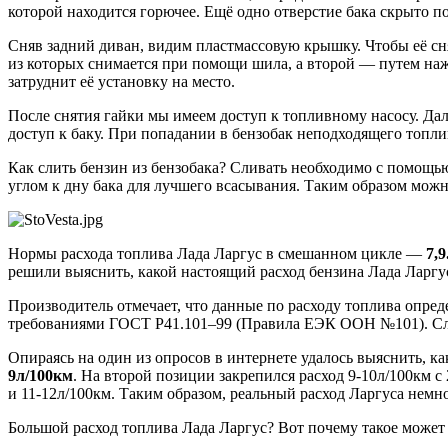
которой находится горючее. Ещё одно отверстие бака скрыто 
Сняв задний диван, видим пластмассовую крышку. Чтобы её сня
из которых снимается при помощи шила, а второй — путем нажа
затруднит её установку на место.
После снятия гайки мы имеем доступ к топливному насосу. Дал
доступ к баку. При попадании в бензобак неподходящего топли
Как слить бензин из бензобака? Сливать необходимо с помощью
углом к дну бака для лучшего всасывания. Таким образом можн
Нормы расхода топлива Лада Ларгус в смешанном цикле —
7,9
решили выяснить, какой настоящий расход бензина Лада Ларгус,
Производитель отмечает, что данные по расходу топлива опре
требованиями ГОСТ Р41.101–99 (Правила ЕЭК ООН №101). Слу
Опираясь на один из опросов в интернете удалось выяснить, ка
9л/100км
. На второй позиции закрепился расход 9-10л/100км с
и 11-12л/100км. Таким образом, реальный расход Ларгуса нем
Большой расход топлива Лада Ларгус? Вот почему такое может