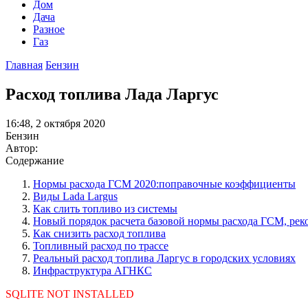
Дом
Дача
Разное
Газ
Главная
Бензин
Расход топлива Лада Ларгус
16:48, 2 октября 2020
Бензин
Автор:
Содержание
Нормы расхода ГСМ 2020:поправочные коэффициенты
Виды Lada Largus
Как слить топливо из системы
Новый порядок расчета базовой нормы расхода ГСМ, ре
Как снизить расход топлива
Топливный расход по трассе
Реальный расход топлива Ларгус в городских условиях
Инфраструктура АГНКС
SQLITE NOT INSTALLED