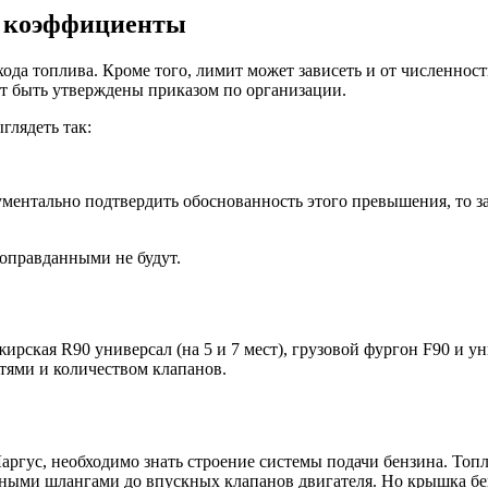
е коэффициенты
да топлива. Кроме того, лимит может зависеть и от численности
 быть утверждены приказом по организации.
лядеть так:
ментально подтвердить обоснованность этого превышения, то з
оправданными не будут.
ирская R90 универсал (на 5 и 7 мест), грузовой фургон F90 и 
тями и количеством клапанов.
аргус, необходимо знать строение системы подачи бензина. Топл
ными шлангами до впускных клапанов двигателя. Но крышка бен