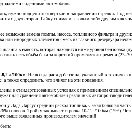
под задними сидениями автомобиля.
ть, нужно подцепить отвёрткой в направлении стрелки. Под ней
тия с двух сторон. Гайку снимаем газовым либо другим ключом.
ее возможна замена помпы, насоса, топливного фильтра и других
ва или инородных элементов смесь из главного резервуара необх
 шланга в ёмкость, которая находится ниже уровня бензобака (
о слить весь объём бака за короткий промежуток времени (25–30
..8,2 л/100км
. Не всегда расход бензина, указанный в техническ
 а также определить, что влияет на эти показания.
делены в стандартизованных условиях с применением специально
жат для сравнения автомобилей различных автопроизводителей
кой у Лада Ларгус средний расход топлива. Самая большая часть 
 26% голосов. Тройку закрывает строчка 10-11л/100км (15%). Чет
ного выше заявленных производителем значений.
 быть: