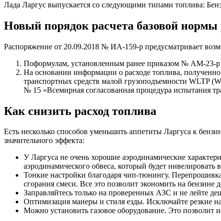
Лада Ларгус выпускается со следующими типами топлива: Бенз
Новый порядок расчета базовой нормы
Распоряжение от 20.09.2018 № ИА-159-р предусматривает возм
Поформулам, установленным ранее приказом № АМ-23-р
На основании информации о расходе топлива, полученно
транспортных средств малой грузоподъемности WLTP (Wor
№ 15 «Всемирная согласованная процедура испытания тр
Как снизить расход топлива
Есть несколько способов уменьшить аппетиты Ларгуса к бензин
значительного эффекта:
У Ларгуса не очень хорошие аэродинамические характери
аэродинамического обвеса, который будет нивелировать 
Тонкие настройки благодаря чип-тюнингу. Перепрошивка 
сгорания смеси. Все это позволит экономить на бензине 
Заправляйтесь только на проверенных АЗС и не лейте де
Оптимизация манеры и стиля езды. Исключайте резкие наб
Можно установить газовое оборудование. Это позволит и