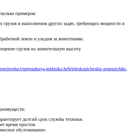
сколько примеров:
х грузов и выполнения других задач, требующих мощности и
обработкой земли и уходом за животными.
мещение грузов на значительную высоту.
.com/product/spetsialnaya-tekhnika-heli/teleskopicheskie-pogruzchiki-
преимуществ:
арантирует долгий срок службы техники.
ет время простоя.
рвисное обслуживание.