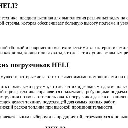
 HELI?
ехника, предназначенная для выполнения различных задач на с
кой стрелы, которая обеспечивает большую высоту подъема и у
ной сборкой и современными техническими характеристиками. 
как вилы, ковши или захваты, что делает их универсальным ре
ких погрузчиков HELI
муществ, которые делают их незаменимыми помощниками на прои
ть с тяжелыми грузами, что делает их идеальными для использ
й стреле, техника справляется с задачами, требующими подъема 
струкция позволяют использовать погрузчики даже в ограничен
адок делает технику подходящей для самых разных работ.
изкий расход топлива при высокой производительности.
ривлекательным выбором для предприятий, стремящихся к повы