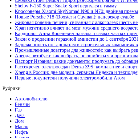
Сколько стоит ремонт гидротрансформатора на VW: из че
Shelby F-150 Super Snake Sport вернулся в гамму
Кроссоверы Xiaomi SkyNomad N90 и N70: двойная премь
Новые Porsche 718 (Boxster и Cayman): наперекор судьбе
Жировая болезнь печени, связанная с алкоголем: шесть 
Храп негативно влияет на мозг мужчин среднего возраст
Кардиолог Анна Кореневич назвала 5 самых частых при
Закон о продлении гаражной амнистии до 1 сентября 20
Задолженность по зарплатам в строительных компаниях в
Промышленные дозаторы для жидкостей: как выбрать ре
Аренда автобуса: как выбрать, не ошибиться и организов
Паспорт Израиля: какие документы продумать до обраще
Рассекречен электроседан Denza Z9S: компактнее и спорт
Xpeng в России: две модели, сервисы Яндекса и техподд
Первые покупатели получили электромобили Атом
Рубрики
Автолюбителю
Бензин
Газ
Дача
Дом
Масло
Нефть
Разное