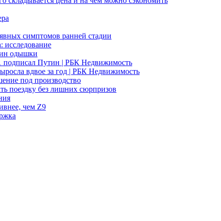
го складывается цена и на чём можно сэкономить
ера
неявных симптомов ранней стадии
а: исследование
чин одышки
31 подписал Путин | РБК Недвижимость
ыросла вдвое за год | РБК Недвижимость
шение под производство
ать поездку без лишних сюрпризов
ния
ивнее, чем Z9
ержка